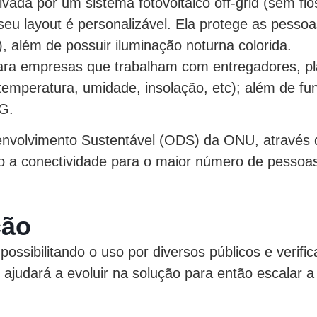
tivada por um sistema fotovoltaico off-grid (sem f
 seu layout é personalizável. Ela protege as pess
, além de possuir iluminação noturna colorida.
para empresas que trabalham com entregadores, p
emperatura, umidade, insolação, etc); além de fun
5G.
envolvimento Sustentável (ODS) da ONU, através 
o a conectividade para o maior número de pessoa
ção
possibilitando o uso por diversos públicos e verifi
ajudará a evoluir na solução para então escalar a