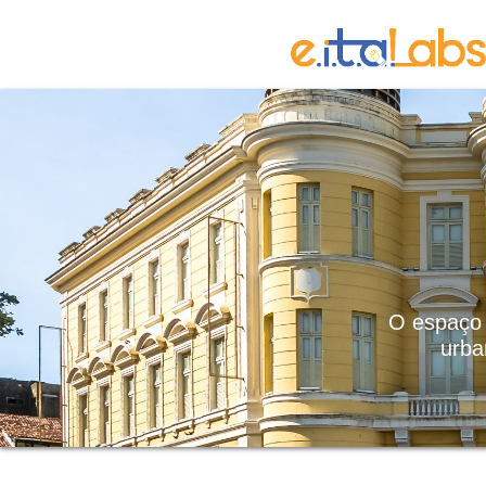
O espaço 
urba