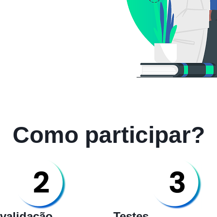
Como participar?
-validação
Testes