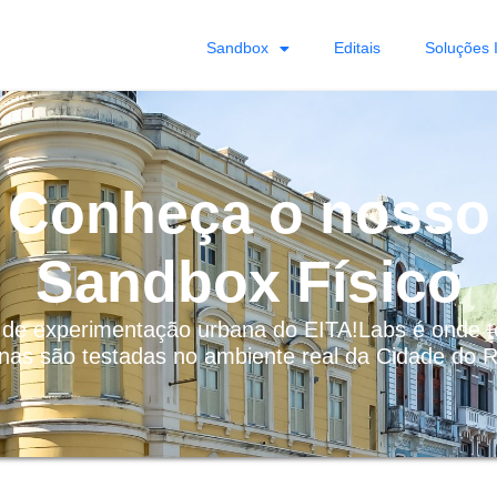
Sandbox
Editais
Soluções 
Conheça o nosso
Sandbox Físico
de experimentação urbana do EITA!Labs é onde t
nas são testadas no ambiente real da Cidade do R