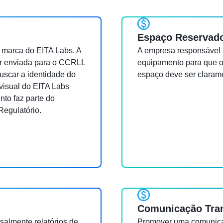
Espaço Reservado
 marca do EITA Labs. A
A empresa responsável 
r enviada para o CCRLL
equipamento para que o
uscar a identidade do
espaço deve ser claramen
visual do EITA Labs
to faz parte do
egulatório.
Comunicação Tran
salmente relatórios de
Promover uma comunica