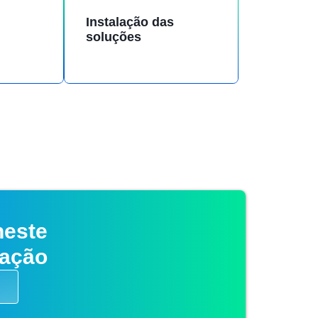
Instalação das
soluções
neste
vação