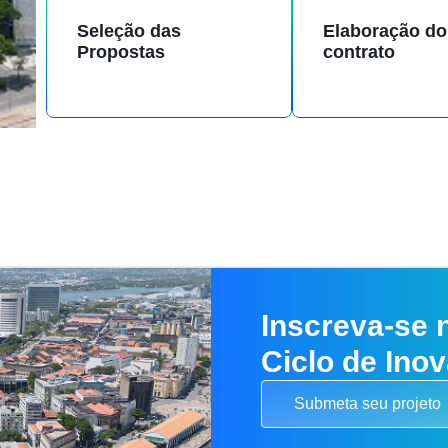
Seleção das
Elaboração do
Propostas
contrato
Inscreva-se 
Ciclo de Ino
Submeta seu projeto